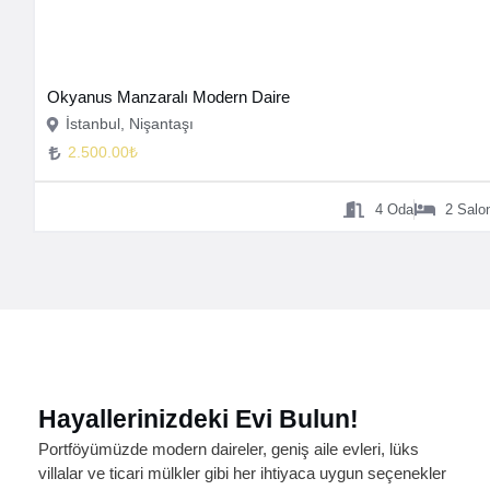
Okyanus Manzaralı Modern Daire
İstanbul, Nişantaşı
2.500.00₺
4
Oda
2
Salo
Hayallerinizdeki Evi Bulun!
Portföyümüzde modern daireler, geniş aile evleri, lüks
villalar ve ticari mülkler gibi her ihtiyaca uygun seçenekler