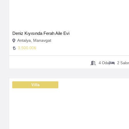
Deniz Kıyısında Ferah Aile Evi
Antalya, Manavgat
3.500.00₺
4
Oda
2
Salo
Villa