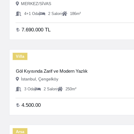
MERKEZ/SİVAS
4+1
Oda
2
Salon
186
m²
7.690.000 TL
Villa
Göl Kıyısında Zarif ve Modern Yazlık
İstanbul, Çengelköy
3
Oda
2
Salon
250
m²
4.500.00
Arsa