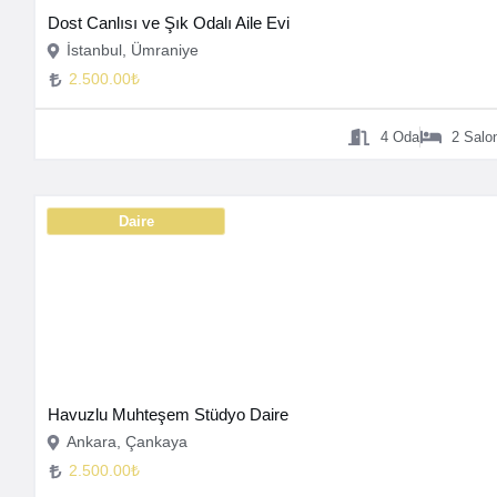
Dost Canlısı ve Şık Odalı Aile Evi
İstanbul, Ümraniye
2.500.00₺
4
Oda
2
Salo
Daire
Havuzlu Muhteşem Stüdyo Daire
Ankara, Çankaya
2.500.00₺