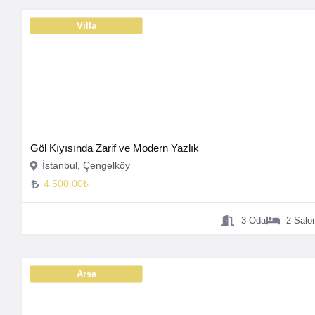
Villa
Göl Kıyısında Zarif ve Modern Yazlık
İstanbul, Çengelköy
4.500.00₺
3
Oda
2
Salo
Arsa