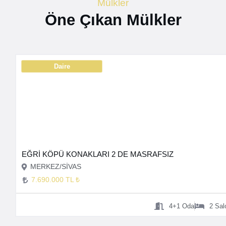
Mülkler
Öne Çıkan Mülkler
Daire
EĞRİ KÖPÜ KONAKLARI 2 DE MASRAFSIZ
MERKEZ/SİVAS
7.690.000 TL ₺
4+1
Oda
2
Sal