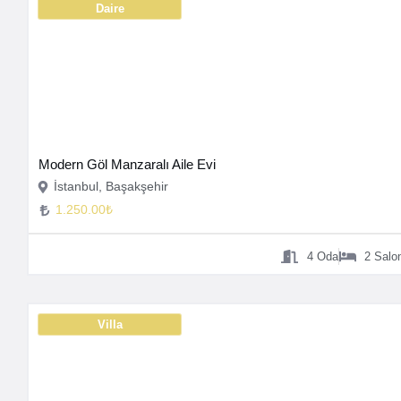
Daire
Modern Göl Manzaralı Aile Evi
İstanbul, Başakşehir
1.250.00₺
4
Oda
2
Salo
Villa