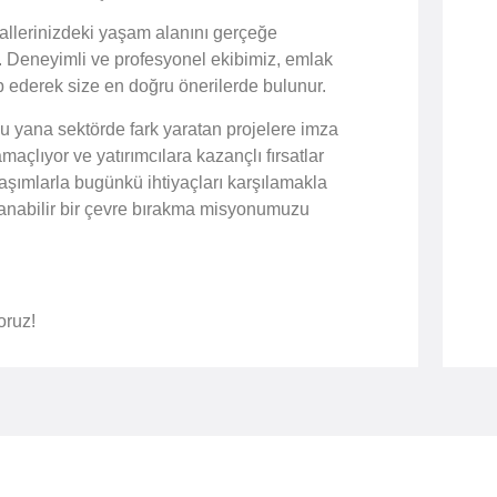
llerinizdeki yaşam alanını gerçeğe
r. Deneyimli ve profesyonel ekibimiz, emlak
ip ederek size en doğru önerilerde bulunur.
 yana sektörde fark yaratan projelere imza
maçlıyor ve yatırımcılara kazançlı fırsatlar
aşımlarla bugünkü ihtiyaçları karşılamakla
şanabilir bir çevre bırakma misyonumuzu
oruz!