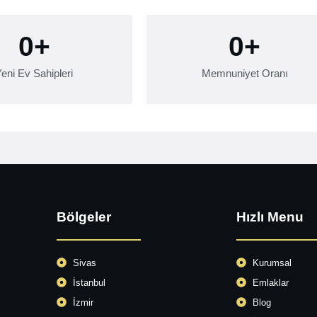
0
+
0
+
eni Ev Sahipleri
Memnuniyet Oranı
Bölgeler
Hızlı Menu
Sivas
Kurumsal
İstanbul
Emlaklar
İzmir
Blog