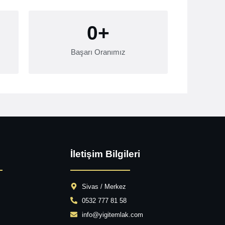
0
+
Başarı Oranımız
İletişim Bilgileri
Sivas / Merkez
0532 777 81 58
info@yigitemlak.com